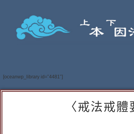
[oceanwp_library id="4481"]
〈戒法戒體要